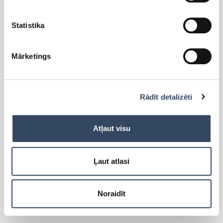
Statistika
PRODUKTI
Mārketings
Side-By-Side
Brīvi stāvoši ledusskapji
Rādīt detalizēti
Brīvi stāvošās saldētavas
Iebūvējamie ledusskapji
Iebūvējamās saldētavas
Atļaut visu
Lādes
Cigāru skapis
Ļaut atlasi
Vīna skapji
Aksesuāri
Noraidīt