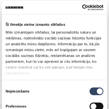
Dalies
Šī tīmekļa vietne izmanto sīkfailus
Mēs izmantojam sīkfailus, lai personalizētu saturu un
Tevi varētu interēsēt:
reklāmas, nodrošinātu sociālo saziņas līdzekļu funkcijas
un analizētu mūsu datplūsmu. Informāciju par to, kā jūs
izmantojat mūsu vietni, mēs arī kopīgojam ar saviem
SALDĒTAVAS, KURAS VAR
sociālās saziņas līdzekļu, reklamēšanas un analīzes
TIKT IZMANTOTAS ZEMĀS
partneriem, kuri to var apvienot ar citu informāciju, ko
TEMPERATŪRĀS!
viņiem sniedzat vai ko viņi apkopo, kad lietojat viņu
30.maijā 2019
pakalpojumus.
Piekrišanas
Nepieciešams
izvēle
Preferences