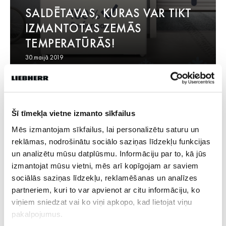
SALDĒTAVAS, KURAS VAR TIKT
IZMANTOTAS ZEMĀS
TEMPERATŪRĀS!
30.maijā 2019
Šī tīmekļa vietne izmanto sīkfailus
Mēs izmantojam sīkfailus, lai personalizētu saturu un
reklāmas, nodrošinātu sociālo saziņas līdzekļu funkcijas
un analizētu mūsu datplūsmu. Informāciju par to, kā jūs
izmantojat mūsu vietni, mēs arī kopīgojam ar saviem
sociālās saziņas līdzekļu, reklamēšanas un analīzes
partneriem, kuri to var apvienot ar citu informāciju, ko
viņiem sniedzat vai ko viņi apkopo, kad lietojat viņu
LIEBHERR IEGUVA GERMAN
pakalpojumus.
DESIGN AWARD PRĒMIJAS