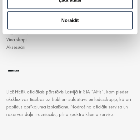
Brīvi stāvošās saldētavas
Iebūvējamie ledusskapji
Iebūvējamās saldētavas
Noraidīt
Lādes
Cigāru skapis
Vīna skapji
Aksesuāri
LIEBHERR oficiālais pārstāvis Latvijā ir
SIA “Alfis”
, kam pieder
ekskluzīvas tiesības uz Liebherr saldētavu un ledusskapju, kā arī
papildus aprīkojuma izplatīšanu. Nodrošina oficiālu servisa un
rezerves daļu tirdzniecību, pilna spektra klienta servisu.