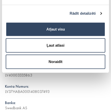
Juidiskā adrese:
Rādīt detalizēti
Ādažu 20, Bukulti, Garkalnes pagasts, Ropažu novads, LV-
1024, Latvija
Atļaut visu
Pasta adrese:
Ādažu 20, Bukulti, Garkalnes pagasts, Ropažu novads, LV-
1024, Latvija
Ļaut atlasi
Vienotais reģistrācijas numurs:
40003335863
Noraidīt
PVN reģistrācijas numurs:
LV40003335863
Konta Numurs:
LV37HABA0001408037493
Banka:
Swedbank AS