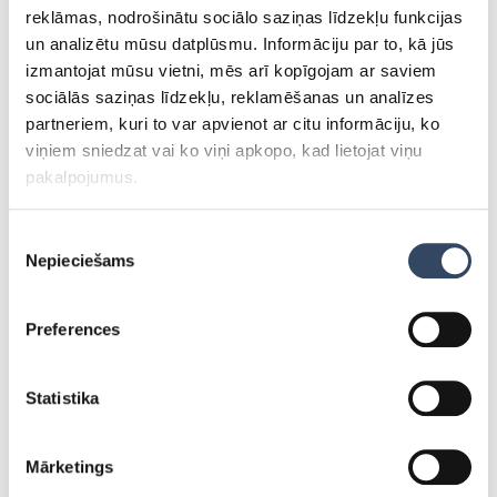
+371 25745222
reklāmas, nodrošinātu sociālo saziņas līdzekļu funkcijas
martins.zeimanis@alfis.lv
un analizētu mūsu datplūsmu. Informāciju par to, kā jūs
izmantojat mūsu vietni, mēs arī kopīgojam ar saviem
sociālās saziņas līdzekļu, reklamēšanas un analīzes
partneriem, kuri to var apvienot ar citu informāciju, ko
viņiem sniedzat vai ko viņi apkopo, kad lietojat viņu
pakalpojumus.
Piekrišanas
Nepieciešams
izvēle
Jānis Dančauskis
Pārdošanas asistents
Preferences
+371 25770032
janis.dancauskis@alfis.lv
Statistika
Mārketings
REKVIZĪTI