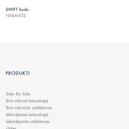
SWIFT kods:
HABALV22
PRODUKTI
Side-By-Side
Brīvi stāvoši ledusskapji
Brīvi stāvošās saldētavas
Iebūvējamie ledusskapji
Iebūvējamās saldētavas
Lādes