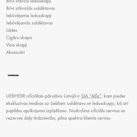
Brīvi stāvoši ledusskapji
Brīvi stāvošās saldētavas
Iebūvējamie ledusskapji
Iebūvējamās saldētavas
Lādes
Cigāru skapis
Vīna skapji
Aksesuāri
LIEBHERR oficiālais pārstāvis Latvijā ir
SIA “Alfis”
, kam pieder
ekskluzīvas tiesības uz Liebherr saldētavu un ledusskapju, kā arī
papildus aprīkojuma izplatīšanu. Nodrošina oficiālu servisa un
rezerves daļu tirdzniecību, pilna spektra klienta servisu.