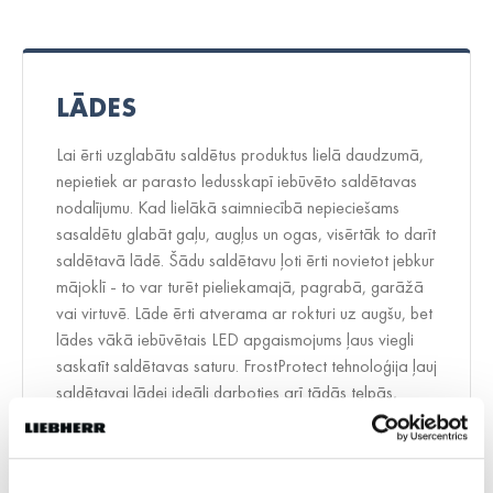
LĀDES
Lai ērti uzglabātu saldētus produktus lielā daudzumā,
nepietiek ar parasto ledusskapī iebūvēto saldētavas
nodalījumu. Kad lielākā saimniecībā nepieciešams
sasaldētu glabāt gaļu, augļus un ogas, visērtāk to darīt
saldētavā lādē. Šādu saldētavu ļoti ērti novietot jebkur
mājoklī - to var turēt pieliekamajā, pagrabā, garāžā
vai virtuvē. Lāde ērti atverama ar rokturi uz augšu, bet
lādes vākā iebūvētais LED apgaismojums ļaus viegli
saskatīt saldētavas saturu. FrostProtect tehnoloģija ļauj
saldētavai lādei ideāli darboties arī tādās telpās,
kurās gaisa temperatūra noslīd zem +10 grādiem. Šīs
saldētavas lādes var darboties arī mājas pagrabā,
garāžā vai citā neapkurinātā telpā. Saldētavas