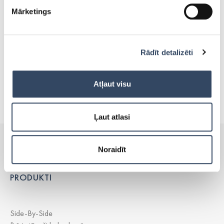
ledusskapji un saldētavas ir radītas lietošanai gan
Mārketings
mājokļos, gan uzņēmējdarbībā. Iegādājoties Liebherr
produktu, klienti var būt droši, ka tas kalpos ilgi,
uzticami un kvalitatīvi. Izvēlies Liebherr saldētavu lādi
Rādīt detalizēti
un gatavo svaigas maltītes ērti!
Atļaut visu
Ļaut atlasi
Noraidīt
PRODUKTI
Side-By-Side