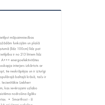
I
 ietilpst mājsaimniecības
 dažādām funkcijām un plašā
stumā (līdz 100cm) līdz pat
tilpība ir no 213 litriem līdz
īdz A+++ energoefektivitātes
sskapja interjers izkārtots ar
pt, tie neskrāpējas un ir izturīgi
populārajā baltajā krāsā, taču ir
 Iecienītākie Liebherr
ām, kas ievērojami uzlabo
sistēma nodrošina ilgāku
tas. • Smartfrost - šī
ā arī jūtami palielina