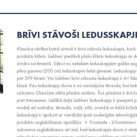
BRĪVI STĀVOŠI LEDUSSKAPJ
Klasiska vērtība katrā virtuvē ir brīvi stāvošs ledusskapis, kurā
produktu klāsts. Liebherr piedāvā plašu klāstu ledusskapju ar
izmēru sortimentā. Sākot no nelieliem ledusskapjiem galda aug
pilna garuma (200 cm) ledusskapim lielai ģimenei. Ledusskapju ie
pat 599 litriem. Visi Liebherr brīvi stāvošie ledusskapji ir A+ l
klasē. Visu ledusskapju durvis ir no nerūsējoša tērauda, bet ledu
uzticamo GlassLine stikla plauktu sistēmu. Šos plauktus ir ērti ko
pret triecieniem. Lielākā daļa Liebherr ledusskapju ir pieejami 
modeļi arī sudraba, tērauda, zaļā, zilā, oranžā un bēšā krāsā.
ledusskapji ir aprīkoti ar vairākām īpaši noderīgām tehnoloģij
produktu uzglabāšanas apstākļus: • Frostsafe - šī konteineru 
aukstuma uzglabāšanos arī tad, kad ledusskapja durvis ir atvēr
tehnoloģija samazina sarmas veidošanos saldētavas iekšienē, k