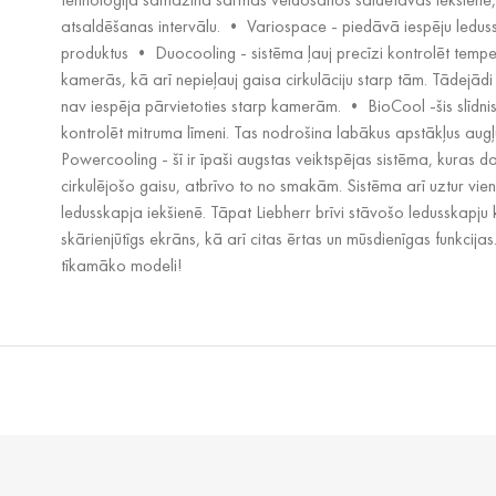
atsaldēšanas intervālu. • Variospace - piedāvā iespēju leduss
produktus • Duocooling - sistēma ļauj precīzi kontrolēt temp
kamerās, kā arī nepieļauj gaisa cirkulāciju starp tām. Tādejād
nav iespēja pārvietoties starp kamerām. • BioCool -šis slīdnis
kontrolēt mitruma līmeni. Tas nodrošina labākus apstākļus au
Powercooling - šī ir īpaši augstas veiktspējas sistēma, kuras d
cirkulējošo gaisu, atbrīvo to no smakām. Sistēma arī uztur vie
ledusskapja iekšienē. Tāpat Liebherr brīvi stāvošo ledusskapju
skārienjūtīgs ekrāns, kā arī citas ērtas un mūsdienīgas funkcijas.
tīkamāko modeli!