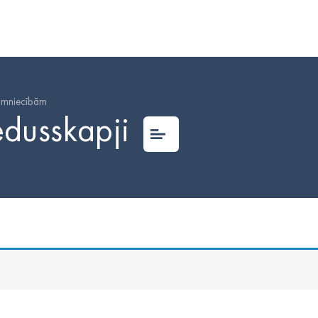
imniecībām
ledusskapji