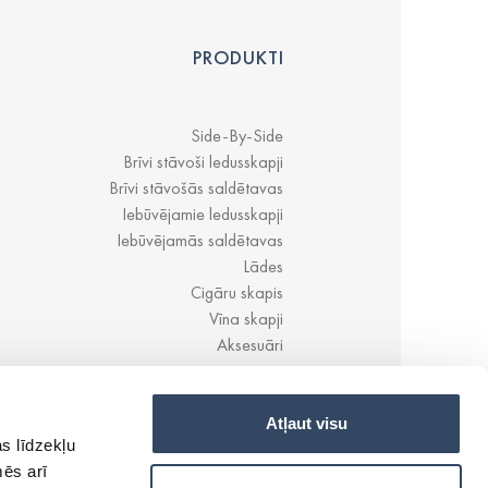
PRODUKTI
Side-By-Side
Brīvi stāvoši ledusskapji
Brīvi stāvošās saldētavas
Iebūvējamie ledusskapji
Iebūvējamās saldētavas
Lādes
Cigāru skapis
Vīna skapji
Aksesuāri
Atļaut visu
s līdzekļu
mēs arī