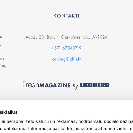
KONTAKTI
A
Ādažu 20, Bukulti, Garkalnes nov., LV-1024
z
+371 67348719
na
cooling@alfis.lv
ību,
sīkfailus
lai personalizētu saturu un reklāmas, nodrošinātu sociālo saziņa
u datplūsmu. Informāciju par to, kā jūs izmantojat mūsu vietni, 