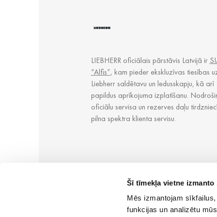
LIEBHERR oficiālais pārstāvis Latvijā ir
SI
“Alfis”
, kam pieder ekskluzīvas tiesības u
Liebherr saldētavu un ledusskapju, kā arī
papildus aprīkojuma izplatīšanu. Nodroši
oficiālu servisa un rezerves daļu tirdzniec
pilna spektra klienta servisu.
Šī tīmekļa vietne izmanto 
Mēs izmantojam sīkfailus, 
funkcijas un analizētu mūs