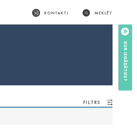
KONTAKTI
MEKLĒT
KUR IEGĀDĀTIES?
FILTRS