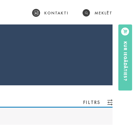
KONTAKTI
MEKLĒT
KUR IEGĀDĀTIES?
FILTRS