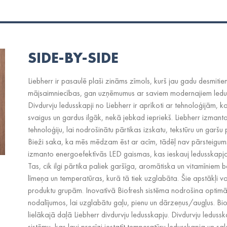
SIDE-BY-SIDE
Liebherr ir pasaulē plaši zināms zīmols, kurš jau gadu desmitie
mājsaimniecības, gan uzņēmumus ar saviem modernajiem ledu
Divdurvju ledusskapji no Liebherr ir aprīkoti ar tehnoloģijām, 
svaigus un gardus ilgāk, nekā jebkad iepriekš. Liebherr izman
tehnoloģiju, lai nodrošinātu pārtikas izskatu, tekstūru un garšu
Bieži saka, ka mēs mēdzam ēst ar acīm, tādēļ nav pārsteigums
izmanto energoefektīvās LED gaismas, kas ieskauj ledusskapja
Tas, cik ilgi pārtika paliek garšīga, aromātiska un vitamīniem 
līmeņa un temperatūras, kurā tā tiek uzglabāta. Šie apstākļi v
produktu grupām. Inovatīvā Biofresh sistēma nodrošina optim
nodalījumos, lai uzglabātu gaļu, pienu un dārzeņus/augļus. Bi
lielākajā daļā Liebherr divdurvju ledusskapju. Divdurvju ledussk
sistēmu, kas ļauj precīzi iestatīt temperatūru ledusskapja un sa