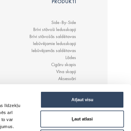
PRODUKTI
Side-By-Side
Brīvi stāvoši ledusskapji
Brīvi stāvošās saldētavas
Iebūvējamie ledusskapji
Iebūvējamās saldētavas
Lādes
Cigāru skapis
Vīna skapji
Aksesuāri
Atļaut visu
s līdzekļu
mēs arī
Ļaut atlasi
 to var
pojumus.