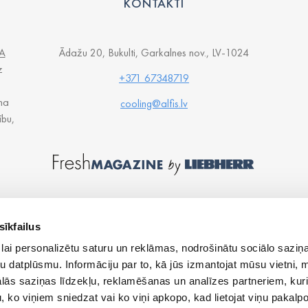
KONTAKTI
A
Ādažu 20, Bukulti, Garkalnes nov., LV-1024
z
+371 67348719
na
cooling@alfis.lv
ību,
sīkfailus
lai personalizētu saturu un reklāmas, nodrošinātu sociālo saziņa
u datplūsmu. Informāciju par to, kā jūs izmantojat mūsu vietni, 
ās saziņas līdzekļu, reklamēšanas un analīzes partneriem, kuri
u, ko viņiem sniedzat vai ko viņi apkopo, kad lietojat viņu pakal