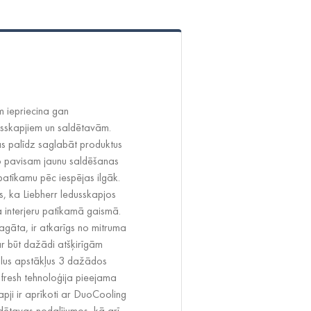
m iepriecina gan
sskapjiem un saldētavām.
kas palīdz saglabāt produktus
to pavisam jaunu saldēšanas
 patīkamu pēc iespējas ilgāk.
, ka Liebherr ledusskapjos
 interjeru patīkamā gaismā.
bagāta, ir atkarīgs no mitruma
ar būt dažādi atšķirīgām
ālus apstākļus 3 dažādos
ofresh tehnoloģija pieejama
apji ir aprīkoti ar DuoCooling
ldētavas nodalījumos, kā arī