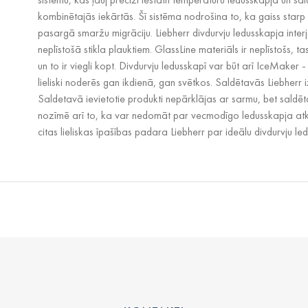
kombinētajās iekārtās. Šī sistēma nodrošina to, ka gaiss star
pasargā smaržu migrāciju. Liebherr divdurvju ledusskapja interj
neplīstošā stikla plauktiem. GlassLine materiāls ir neplīstošs, t
un to ir viegli kopt. Divdurvju ledusskapī var būt arī IceMaker -
lieliski noderēs gan ikdienā, gan svētkos. Saldētavās Liebherr
Saldetavā ievietotie produkti nepārklājas ar sarmu, bet saldēt
nozīmē arī to, ka var nedomāt par vecmodīgo ledusskapja atk
citas lieliskas īpašības padara Liebherr par ideālu divdurvju le