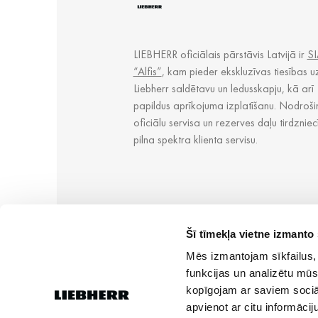
LIEBHERR oficiālais pārstāvis Latvijā ir
SI
“Alfis”
, kam pieder ekskluzīvas tiesības u
Liebherr saldētavu un ledusskapju, kā arī
papildus aprīkojuma izplatīšanu. Nodroši
oficiālu servisa un rezerves daļu tirdzniec
pilna spektra klienta servisu.
Šī tīmekļa vietne izmanto 
Mēs izmantojam sīkfailus, 
funkcijas un analizētu mūs
kopīgojam ar saviem sociāl
apvienot ar citu informācij