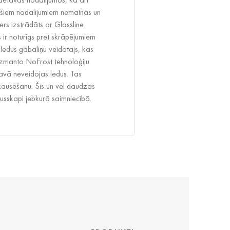
p šiem nodalījumiem nemainās un
ers izstrādāts ar Glassline
as ir noturīgs pret skrāpējumiem
 ledus gabaliņu veidotājs, kas
 izmanto NoFrost tehnoloģiju.
avā neveidojas ledus. Tas
ausēšanu. Šīs un vēl daudzas
dusskapi jebkurā saimniecībā.