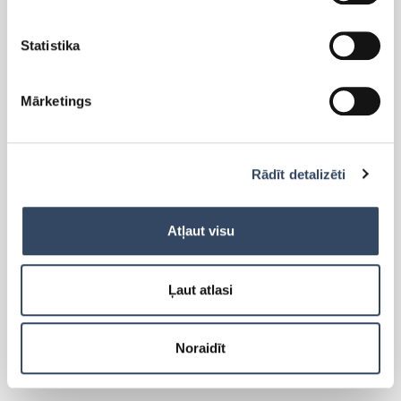
Statistika
PRODUKTI
Mārketings
Side-By-Side
Brīvi stāvoši ledusskapji
Rādīt detalizēti
Brīvi stāvošās saldētavas
Iebūvējamie ledusskapji
Iebūvējamās saldētavas
Atļaut visu
Lādes
Cigāru skapis
Ļaut atlasi
Vīna skapji
Aksesuāri
Noraidīt