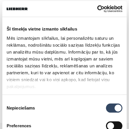
Dalies
Šī tīmekļa vietne izmanto sīkfailus
Mēs izmantojam sīkfailus, lai personalizētu saturu un
Tevi varētu interēsēt:
reklāmas, nodrošinātu sociālo saziņas līdzekļu funkcijas
un analizētu mūsu datplūsmu. Informāciju par to, kā jūs
izmantojat mūsu vietni, mēs arī kopīgojam ar saviem
SALDĒTAVAS, KURAS VAR
sociālās saziņas līdzekļu, reklamēšanas un analīzes
TIKT IZMANTOTAS ZEMĀS
partneriem, kuri to var apvienot ar citu informāciju, ko
TEMPERATŪRĀS!
viņiem sniedzat vai ko viņi apkopo, kad lietojat viņu
30.maijā 2019
pakalpojumus.
Piekrišanas
Nepieciešams
izvēle
Preferences