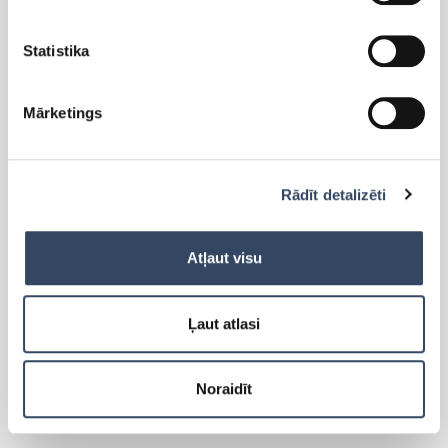
Statistika
PRODUKTI
Mārketings
Side-By-Side
Brīvi stāvoši ledusskapji
Rādīt detalizēti
Brīvi stāvošās saldētavas
Iebūvējamie ledusskapji
Iebūvējamās saldētavas
Atļaut visu
Lādes
Cigāru skapis
Ļaut atlasi
Vīna skapji
Aksesuāri
Noraidīt