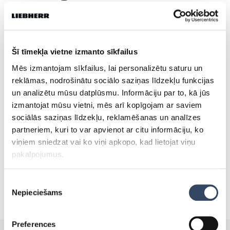
Dalies
Šī tīmekļa vietne izmanto sīkfailus
Mēs izmantojam sīkfailus, lai personalizētu saturu un
Tevi varētu interēsēt:
reklāmas, nodrošinātu sociālo saziņas līdzekļu funkcijas
un analizētu mūsu datplūsmu. Informāciju par to, kā jūs
izmantojat mūsu vietni, mēs arī kopīgojam ar saviem
SALDĒTAVAS, KURAS VAR
sociālās saziņas līdzekļu, reklamēšanas un analīzes
TIKT IZMANTOTAS ZEMĀS
partneriem, kuri to var apvienot ar citu informāciju, ko
TEMPERATŪRĀS!
viņiem sniedzat vai ko viņi apkopo, kad lietojat viņu
30.maijā 2019
pakalpojumus.
Piekrišanas
Nepieciešams
izvēle
Preferences