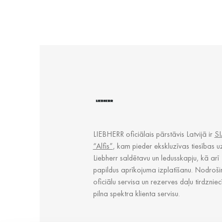
LIEBHERR oficiālais pārstāvis Latvijā ir
SI
“Alfis”
, kam pieder ekskluzīvas tiesības u
Liebherr saldētavu un ledusskapju, kā arī
papildus aprīkojuma izplatīšanu. Nodroši
oficiālu servisa un rezerves daļu tirdzniec
pilna spektra klienta servisu.