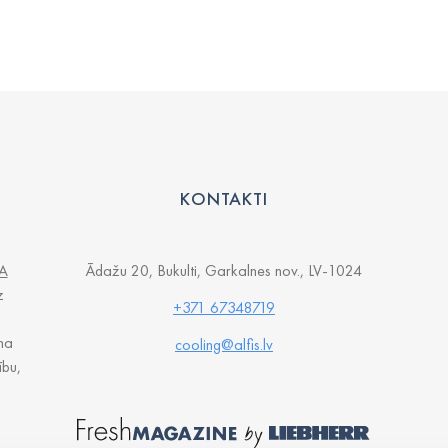
KONTAKTI
A
Ādažu 20, Bukulti, Garkalnes nov., LV-1024
z
+371 67348719
na
cooling@alfis.lv
ību,