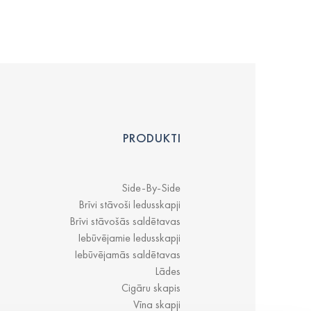
PRODUKTI
Side-By-Side
Brīvi stāvoši ledusskapji
Brīvi stāvošās saldētavas
Iebūvējamie ledusskapji
Iebūvējamās saldētavas
Lādes
Cigāru skapis
Vīna skapji