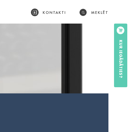
KONTAKTI
MEKLĒT
KUR IEGĀDĀTIES?