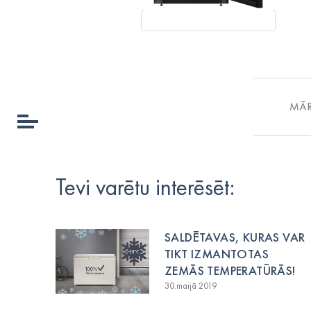
MĀR
Tevi varētu interēsēt:
SALDĒTAVAS, KURAS VAR
TIKT IZMANTOTAS
ZEMĀS TEMPERATŪRĀS!
30.maijā 2019