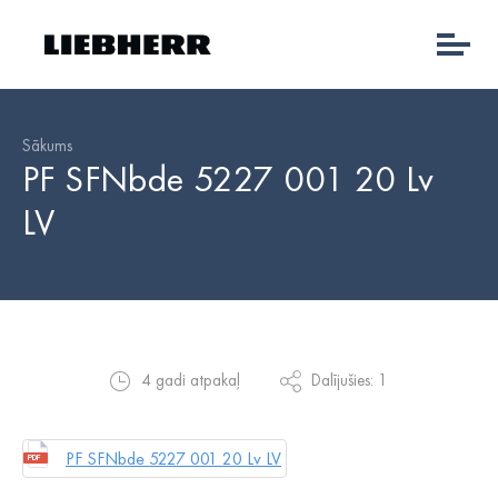
Sākums
PF SFNbde 5227 001 20 Lv
LV
4 gadi atpakaļ
Dalījušies: 1
PF SFNbde 5227 001 20 Lv LV