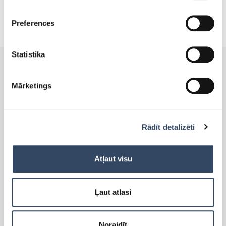
Preferences
Statistika
Mārketings
PRODUKTI
Rādīt detalizēti
Side-By-Side
Brīvi stāvoši ledusskapji
Atļaut visu
Brīvi stāvošās saldētavas
Iebūvējamie ledusskapji
Iebūvējamās saldētavas
Ļaut atlasi
Lādes
Cigāru skapis
Vīna skapji
Noraidīt