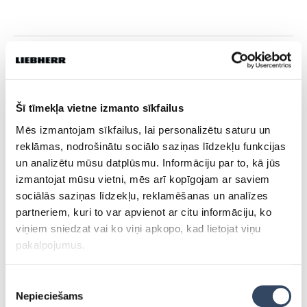
JANISD
Dalies
Šī tīmekļa vietne izmanto sīkfailus
Mēs izmantojam sīkfailus, lai personalizētu saturu un
reklāmas, nodrošinātu sociālo saziņas līdzekļu funkcijas
un analizētu mūsu datplūsmu. Informāciju par to, kā jūs
Tevi varētu interēsēt:
izmantojat mūsu vietni, mēs arī kopīgojam ar saviem
sociālās saziņas līdzekļu, reklamēšanas un analīzes
partneriem, kuri to var apvienot ar citu informāciju, ko
viņiem sniedzat vai ko viņi apkopo, kad lietojat viņu
SALDĒTAVAS, KURAS VAR
pakalpojumus.
TIKT IZMANTOTAS ZEMĀS
TEMPERATŪRĀS!
Piekrišanas
30.maijā 2019
Nepieciešams
izvēle