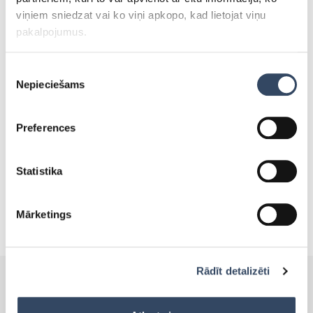
viņiem sniedzat vai ko viņi apkopo, kad lietojat viņu
pakalpojumus.
Tevi varētu interēsēt:
Piekrišanas
Nepieciešams
izvēle
SALDĒTAVAS, KURAS VAR
Preferences
TIKT IZMANTOTAS ZEMĀS
TEMPERATŪRĀS!
30.maijā 2019
Statistika
Mārketings
Rādīt detalizēti