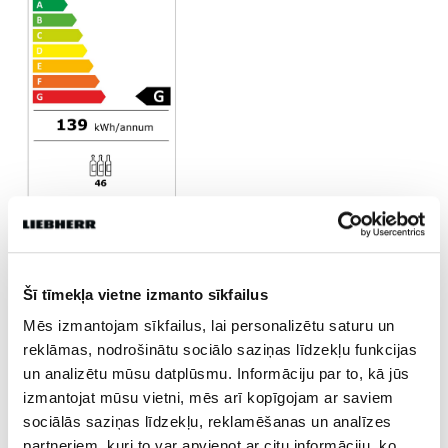
Šī tīmekļa vietne izmanto sīkfailus
Mēs izmantojam sīkfailus, lai personalizētu saturu un
reklāmas, nodrošinātu sociālo saziņas līdzekļu funkcijas
JANISD
un analizētu mūsu datplūsmu. Informāciju par to, kā jūs
izmantojat mūsu vietni, mēs arī kopīgojam ar saviem
sociālās saziņas līdzekļu, reklamēšanas un analīzes
Dalies
partneriem, kuri to var apvienot ar citu informāciju, ko