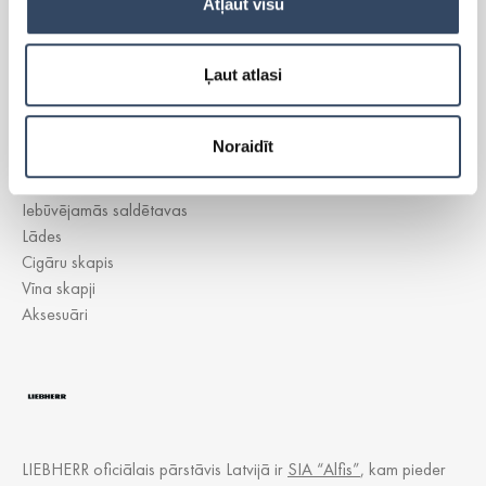
Atļaut visu
PRODUKTI
Ļaut atlasi
Side-By-Side
Brīvi stāvoši ledusskapji
Noraidīt
Brīvi stāvošās saldētavas
Iebūvējamie ledusskapji
Iebūvējamās saldētavas
Lādes
Cigāru skapis
Vīna skapji
Aksesuāri
LIEBHERR oficiālais pārstāvis Latvijā ir
SIA “Alfis”
, kam pieder