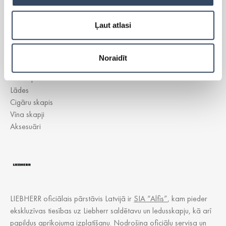
Ļaut atlasi
Side-By-Side
Brīvi stāvoši ledusskapji
Brīvi stāvošās saldētavas
Noraidīt
Iebūvējamie ledusskapji
Iebūvējamās saldētavas
Lādes
Cigāru skapis
Vīna skapji
Aksesuāri
LIEBHERR oficiālais pārstāvis Latvijā ir
SIA “Alfis”
, kam pieder
ekskluzīvas tiesības uz Liebherr saldētavu un ledusskapju, kā arī
papildus aprīkojuma izplatīšanu. Nodrošina oficiālu servisa un