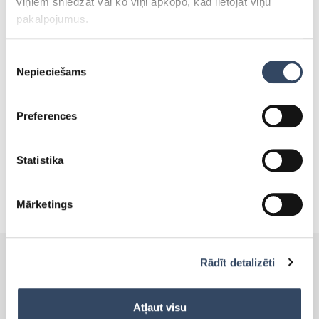
viņiem sniedzat vai ko viņi apkopo, kad lietojat viņu
pakalpojumus.
Tevi varētu interēsēt:
Piekrišanas
Nepieciešams
izvēle
SALDĒTAVAS, KURAS VAR
TIKT IZMANTOTAS ZEMĀS
Preferences
TEMPERATŪRĀS!
30.maijā 2019
Statistika
Mārketings
Rādīt detalizēti
PRODUKTI
Atļaut visu