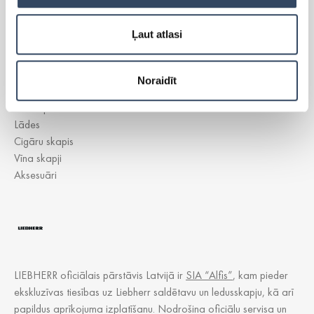
Ļaut atlasi
Side-By-Side
Brīvi stāvoši ledusskapji
Brīvi stāvošās saldētavas
Noraidīt
Iebūvējamie ledusskapji
Iebūvējamās saldētavas
Lādes
Cigāru skapis
Vīna skapji
Aksesuāri
LIEBHERR oficiālais pārstāvis Latvijā ir
SIA “Alfis”
, kam pieder
ekskluzīvas tiesības uz Liebherr saldētavu un ledusskapju, kā arī
papildus aprīkojuma izplatīšanu. Nodrošina oficiālu servisa un