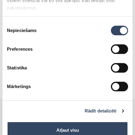
viņiem sniedzat vai ko viņi apkopo, kad lietojat viņu
pakalpojumus.
Tevi varētu interēsēt:
Piekrišanas
Nepieciešams
izvēle
SALDĒTAVAS, KURAS VAR
TIKT IZMANTOTAS ZEMĀS
Preferences
TEMPERATŪRĀS!
30.maijā 2019
Statistika
Mārketings
Rādīt detalizēti
PRODUKTI
Atļaut visu