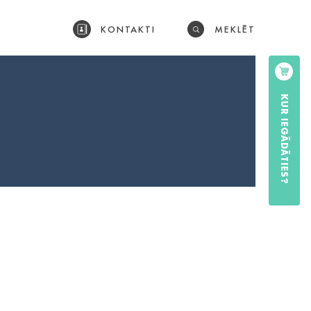
KONTAKTI
MEKLĒT
KUR IEGĀDĀTIES?