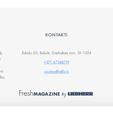
KONTAKTI
A
Ādažu 20, Bukulti, Garkalnes nov., LV-1024
z
+371 67348719
na
cooling@alfis.lv
ību,