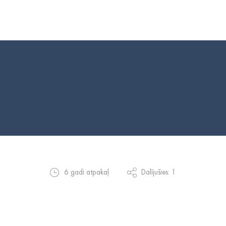
6 gadi atpakaļ
Dalījušies: 1