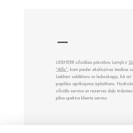
LIEBHERR oficiālais pārstāvis Latvijā ir
SI
“Alfis”
, kam pieder ekskluzīvas tiesības u
Liebherr saldētavu un ledusskapju, kā arī
papildus aprīkojuma izplatīšanu. Nodroši
oficiālu servisa un rezerves daļu tirdzniec
pilna spektra klienta servisu.