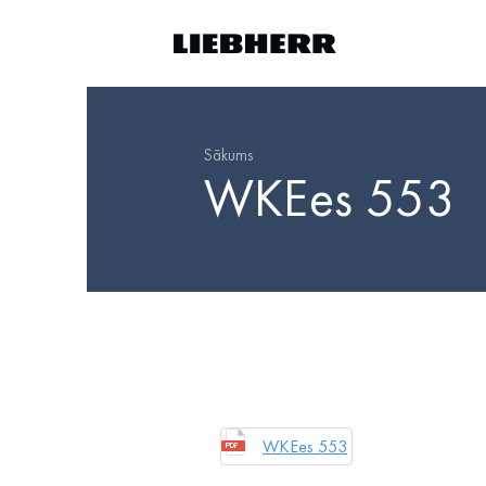
Sākums
WKEes 553
WKEes 553