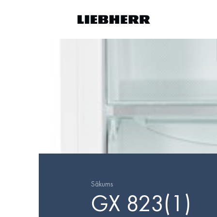
Sākums
GX 823(1)