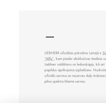
LIEBHERR oficiālais pārstāvis Latvijā ir
SI
“Alfis”
, kam pieder ekskluzīvas tiesības u
Liebherr saldētavu un ledusskapju, kā arī
papildus aprīkojuma izplatīšanu. Nodroši
oficiālu servisa un rezerves daļu tirdzniec
pilna spektra klienta servisu.