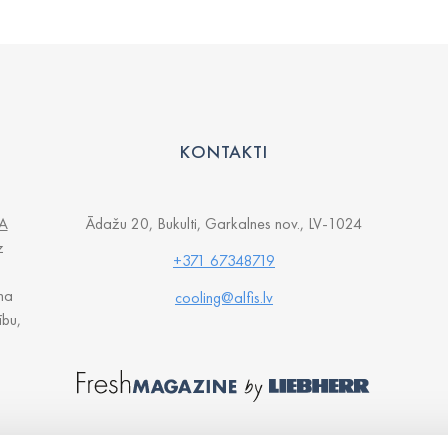
KONTAKTI
A
Ādažu 20, Bukulti, Garkalnes nov., LV-1024
z
+371 67348719
na
cooling@alfis.lv
ību,