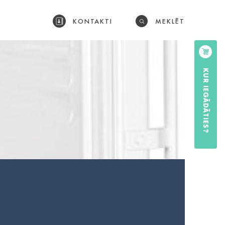
KONTAKTI
MEKLĒT
KUR IEGĀDĀTIES?