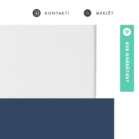
KONTAKTI
MEKLĒT
KUR IEGĀDĀTIES?