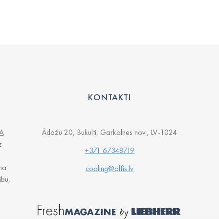
KONTAKTI
A
Ādažu 20, Bukulti, Garkalnes nov., LV-1024
z
+371 67348719
na
cooling@alfis.lv
ību,