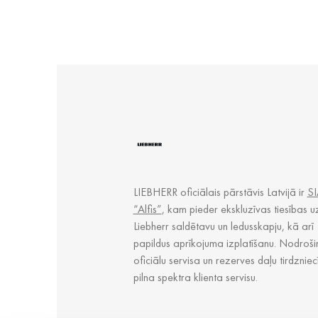
LIEBHERR oficiālais pārstāvis Latvijā ir
SI
“Alfis”
, kam pieder ekskluzīvas tiesības u
Liebherr saldētavu un ledusskapju, kā arī
papildus aprīkojuma izplatīšanu. Nodroši
oficiālu servisa un rezerves daļu tirdzniec
pilna spektra klienta servisu.