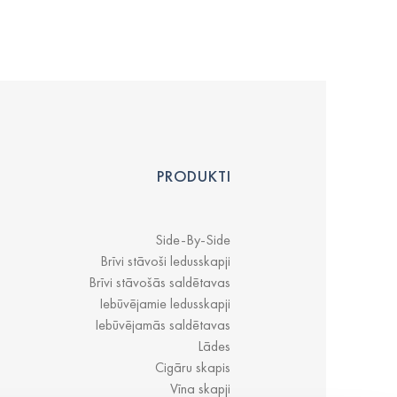
PRODUKTI
Side-By-Side
Brīvi stāvoši ledusskapji
Brīvi stāvošās saldētavas
Iebūvējamie ledusskapji
Iebūvējamās saldētavas
Lādes
Cigāru skapis
Vīna skapji