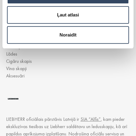
Ļaut atlasi
Side-By-Side
Brīvi stāvoši ledusskapji
Brīvi stāvošās saldētavas
Noraidīt
Iebūvējamie ledusskapji
Iebūvējamās saldētavas
Lādes
Cigāru skapis
Vīna skapji
Aksesuāri
LIEBHERR oficiālais pārstāvis Latvijā ir
SIA “Alfis”
, kam pieder
ekskluzīvas tiesības uz Liebherr saldētavu un ledusskapju, kā arī
papildus aprīkojuma izplatīšanu. Nodrošina oficiālu servisa un