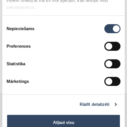
viņiem sniedzat vai ko viņi apkopo, kad lietojat viņu
pakalpojumus.
Tevi varētu interēsēt:
Piekrišanas
Nepieciešams
izvēle
SALDĒTAVAS, KURAS VAR
TIKT IZMANTOTAS ZEMĀS
Preferences
TEMPERATŪRĀS!
30.maijā 2019
Statistika
Mārketings
Rādīt detalizēti
PRODUKTI
Atļaut visu