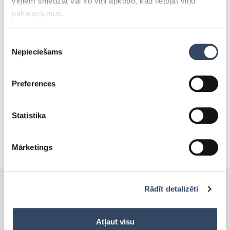
viņiem sniedzat vai ko viņi apkopo, kad lietojat viņu
pakalpojumus.
Tevi varētu interēsēt:
Piekrišanas
Nepieciešams
izvēle
SALDĒTAVAS, KURAS VAR
TIKT IZMANTOTAS ZEMĀS
Preferences
TEMPERATŪRĀS!
30.maijā 2019
Statistika
Mārketings
Rādīt detalizēti
PRODUKTI
Atļaut visu