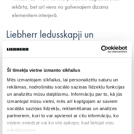
iekārta, bet arī viens no galvenajiem dizaina
elementiem interjerā.
Liebherr ledusskapji un
saldētavas
Šī tīmekļa vietne izmanto sīkfailus
Mēs izmantojam sīkfailus, lai personalizētu saturu un
reklāmas, nodrošinātu sociālo saziņas līdzekļu funkcijas
un analizētu mūsu datplūsmu. Informāciju par to, kā jūs
IESKATIES
izmantojat mūsu vietni, mēs arī kopīgojam ar saviem
sociālās saziņas līdzekļu, reklamēšanas un analīzes
Liebherr ledusskapji - nav tikai
partneriem, kuri to var apvienot ar citu informāciju, ko
sadzīves tehnika, jo uzņēmums
viņiem sniedzat vai ko viņi apkopo, kad lietojat viņu
ražo arī profesionālos
pakalpojumus.