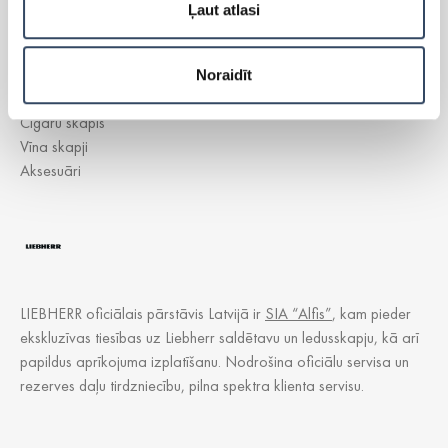
Brīvi stāvoši ledusskapji
Ļaut atlasi
Brīvi stāvošās saldētavas
Iebūvējamie ledusskapji
Iebūvējamās saldētavas
Noraidīt
Lādes
Cigāru skapis
Vīna skapji
Aksesuāri
LIEBHERR oficiālais pārstāvis Latvijā ir
SIA “Alfis”
, kam pieder
ekskluzīvas tiesības uz Liebherr saldētavu un ledusskapju, kā arī
papildus aprīkojuma izplatīšanu. Nodrošina oficiālu servisa un
rezerves daļu tirdzniecību, pilna spektra klienta servisu.