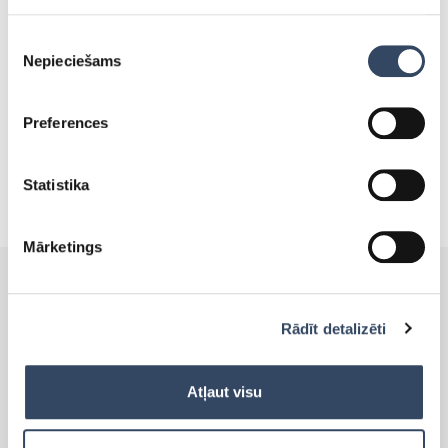
ledusskapjus
Piekrišanas
Nepieciešams
izvēle
APMEKLĒT VIETNI
Preferences
Statistika
Mārketings
Rādīt detalizēti
PRODUKTI
Atļaut visu
Side-By-Side