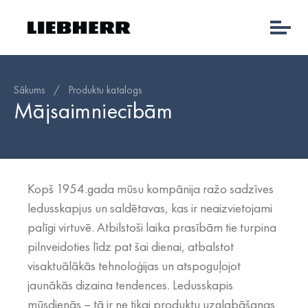
Sākums
/
Produktu katalogs
Mājsaimniecībām
Kopš 1954.gada mūsu kompānija ražo sadzīves
ledusskapjus un saldētavas, kas ir neaizvietojami
palīgi virtuvē. Atbilstoši laika prasībām tie turpina
pilnveidoties līdz pat šai dienai, atbalstot
visaktuālākās tehnoloģijas un atspoguļojot
jaunākās dizaina tendences. Ledusskapis
mūsdienās – tā ir ne tikai produktu uzglabāšanas