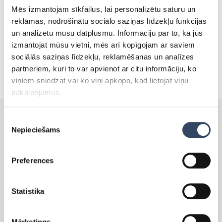
Mēs izmantojam sīkfailus, lai personalizētu saturu un
reklāmas, nodrošinātu sociālo saziņas līdzekļu funkcijas
un analizētu mūsu datplūsmu. Informāciju par to, kā jūs
izmantojat mūsu vietni, mēs arī kopīgojam ar saviem
sociālās saziņas līdzekļu, reklamēšanas un analīzes
partneriem, kuri to var apvienot ar citu informāciju, ko
viņiem sniedzat vai ko viņi apkopo, kad lietojat viņu
pakalpojumus.
Piekrišanas
Nepieciešams
izvēle
PRODUKTI
Preferences
Side-By-Side
Statistika
Brīvi stāvoši ledusskapji
Brīvi stāvošās saldētavas
Mārketings