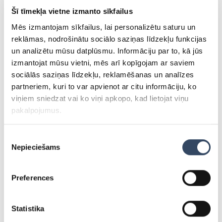
mūsdienīgas ierīces, kas spēj rūpēties gan par saldēto
Šī tīmekļa vietne izmanto sīkfailus
produktu uzglabāšanu, gan augļu un dārzeņu, kā arī
piena un gaļas produktu pareizu uzglabāšanu. Liebherr
Mēs izmantojam sīkfailus, lai personalizētu saturu un
ledusskapji un saldētavas ir pieejamas ar plaša klāsta
reklāmas, nodrošinātu sociālo saziņas līdzekļu funkcijas
un augstas kvalitātes piederumiem. Liebherr saldētavu
un analizētu mūsu datplūsmu. Informāciju par to, kā jūs
un ledusskapju aksesuāri ļauj optimizēt ierīču lietošanu,
izmantojat mūsu vietni, mēs arī kopīgojam ar saviem
pielāgojot tās konkrētajām vajadzībām. Izmantojot
sociālās saziņas līdzekļu, reklamēšanas un analīzes
pareizos aksesuārus, spēsiet maksimāli izbaudīt
partneriem, kuri to var apvienot ar citu informāciju, ko
Liebherr ledusskapjus un saldētavas. Liebherr piederumi
viņiem sniedzat vai ko viņi apkopo, kad lietojat viņu
ir radīti konkrētajiem ierīču modeļiem. Izmantojot
pakalpojumus.
piederumus, ledusskapis vai saldētava var kļūt vēl
labāka un noderīgāka. Piederumu piedāvājumā ir tādi
Piekrišanas
produkti kā: · Plaukts pudelēm - viļņotais plaukts ir
Nepieciešams
izvēle
ērti ievietojams un nodrošina efektīvu risinājumu pudeļu
izvietojumam ledusskapī · Saldētavas enerģijas
Preferences
taupīšanas panelis - aukstuma akumulators - šis
piederums noder tiem, kuri saldētavā neizmanto visus
nodalījumus. Ar šo aksesuāru iespējams aizpildīt
Statistika
neizmantotos nodalījumus un ietaupīt līdz pat 50%