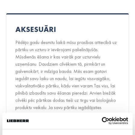
AKSESUĀRI
Pēdējo gadu desmitu laikā mūsu prasības attiecībā uz
pārtiku un uzturu ir ievērojami palielinājušās.
Mūsdienās ēšana ir kas vairāk par uzturvielu
uzņemšanu. Daudziem cilvēkiem tā, pirmkārt un
galvenokārt, ir milzīga bauda. Mēs esam gatavi
ieguldīt savu laiku un naudu, lai iegūtu vissvaigāko,
viskvalitatīvāko pārtiku, kādu vien varam.Tas viss, lai
pilnībā izbaudītu savu ēšanas pieredzi. Arvien biežāk
cilvēki pēc pārtikas dodas tieši uz tirgu vai bioloģisko
produktu veikalu. Ja savu pārtiku iegādājaties
kvalitatīvu, esat ieguldījis resursus, lai tiktu pie
svaigākajiem produktiem, ir arī svarīgi rūpēties par to
vērtību mājās. Liebherr ledusskapji un saldētavas ir