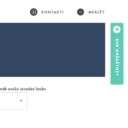
KONTAKTI
MEKLĒT
KUR IEGĀDĀTIES?
emāk esošo ievades lauku