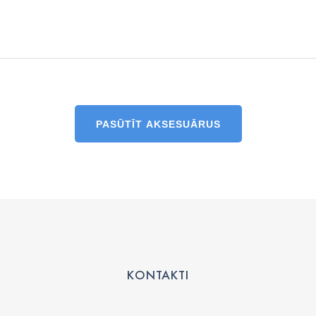
PASŪTĪT AKSESUĀRUS
KONTAKTI