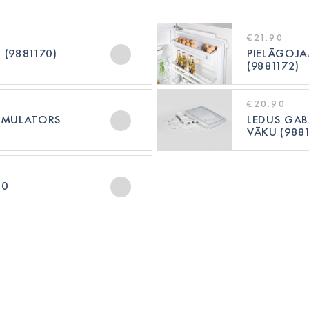
€21.90
 (9881170)
PIELĀGOJA
(9881172)
€20.90
UMULATORS
LEDUS GAB
VĀKU (9881
.0