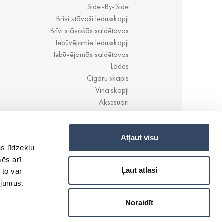
Side-By-Side
Brīvi stāvoši ledusskapji
Brīvi stāvošās saldētavas
Iebūvējamie ledusskapji
Iebūvējamās saldētavas
Lādes
Cigāru skapis
Vīna skapji
Aksesuāri
Atļaut visu
s līdzekļu
mēs arī
Ļaut atlasi
 to var
pojumus.
Noraidīt