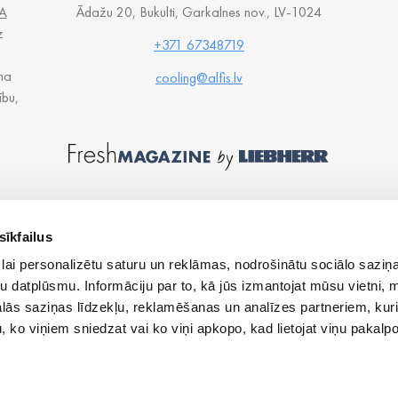
A
Ādažu 20, Bukulti, Garkalnes nov., LV-1024
z
+371 67348719
na
cooling@alfis.lv
ību,
sīkfailus
lai personalizētu saturu un reklāmas, nodrošinātu sociālo saziņa
u datplūsmu. Informāciju par to, kā jūs izmantojat mūsu vietni, 
ās saziņas līdzekļu, reklamēšanas un analīzes partneriem, kuri
u, ko viņiem sniedzat vai ko viņi apkopo, kad lietojat viņu pakal