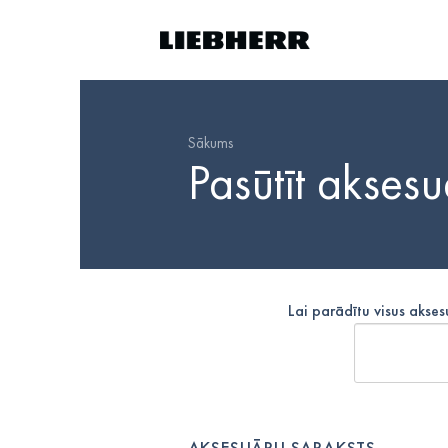
Sākums
Pasūtīt akses
Lai parādītu visus akse
AKSESUĀRU SARAKSTS