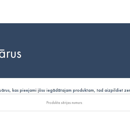
uārus
suārus, kas pieejami jūsu iegādātajam produktam, tad aizpildiet z