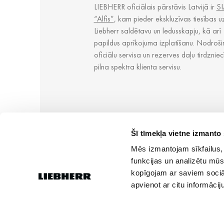
LIEBHERR oficiālais pārstāvis Latvijā ir
SI
“Alfis”
, kam pieder ekskluzīvas tiesības u
Liebherr saldētavu un ledusskapju, kā arī
papildus aprīkojuma izplatīšanu. Nodroši
oficiālu servisa un rezerves daļu tirdzniec
pilna spektra klienta servisu.
Šī tīmekļa vietne izmanto 
Mēs izmantojam sīkfailus, 
funkcijas un analizētu mūs
kopīgojam ar saviem sociāl
apvienot ar citu informācij