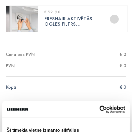
€52.90
FRESHAIR AKTIVĒTĀS
OGLES FILTRS...
Cena bez PVN
€
0
PVN
€
0
Kopā
€
0
Aizpildiet formas laukus un mēs ar jums sazināsimies
Vārds
*
Šī tīmekļa vietne izmanto sīkfailus