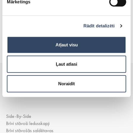
Mārketings
Rādīt detalizēti
PASŪTĪT AKSESUĀRUS
Atļaut visu
Ļaut atlasi
Noraidīt
PRODUKTI
Side-By-Side
Brīvi stāvoši ledusskapji
Brīvi stāvošās saldētavas