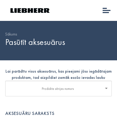
Sākums
Pasūtīt aksesuārus
Lai parādītu visus aksesuārus, kas pieejami jūsu iegādātajam
produktam, tad aizpildiet zemāk esošo ievades lauku
AKSESUĀRU SARAKSTS