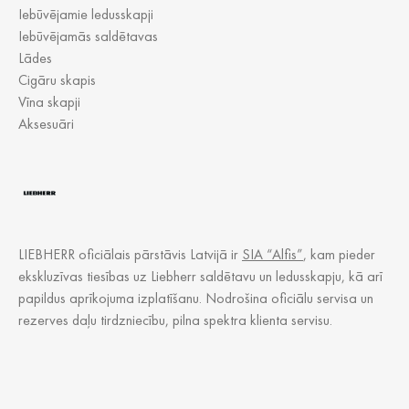
Iebūvējamie ledusskapji
Iebūvējamās saldētavas
Lādes
Cigāru skapis
Vīna skapji
Aksesuāri
LIEBHERR oficiālais pārstāvis Latvijā ir
SIA “Alfis”
, kam pieder
ekskluzīvas tiesības uz Liebherr saldētavu un ledusskapju, kā arī
papildus aprīkojuma izplatīšanu. Nodrošina oficiālu servisa un
rezerves daļu tirdzniecību, pilna spektra klienta servisu.