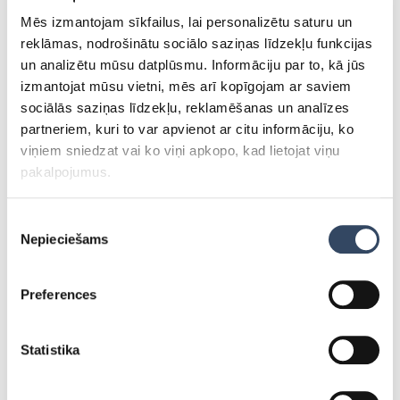
Mēs izmantojam sīkfailus, lai personalizētu saturu un
Uzvārds
*
reklāmas, nodrošinātu sociālo saziņas līdzekļu funkcijas
un analizētu mūsu datplūsmu. Informāciju par to, kā jūs
izmantojat mūsu vietni, mēs arī kopīgojam ar saviem
Telefons
*
sociālās saziņas līdzekļu, reklamēšanas un analīzes
partneriem, kuri to var apvienot ar citu informāciju, ko
Epasts
*
viņiem sniedzat vai ko viņi apkopo, kad lietojat viņu
pakalpojumus.
Tēma
Piekrišanas
Nepieciešams
izvēle
Ziņa
*
Preferences
Statistika