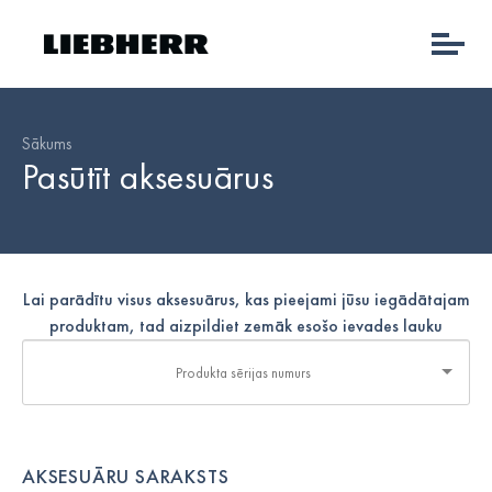
Sākums
Pasūtīt aksesuārus
Lai parādītu visus aksesuārus, kas pieejami jūsu iegādātajam
produktam, tad aizpildiet zemāk esošo ievades lauku
AKSESUĀRU SARAKSTS