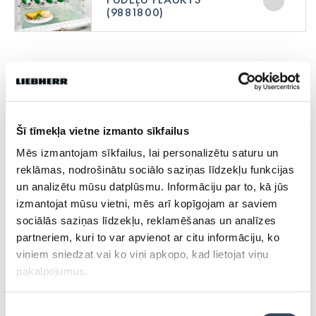
(9881800)
Cena bez PVN
€
0
PVN
€
0
Šī tīmekļa vietne izmanto sīkfailus
Mēs izmantojam sīkfailus, lai personalizētu saturu un
Kopā
€
0
reklāmas, nodrošinātu sociālo saziņas līdzekļu funkcijas
un analizētu mūsu datplūsmu. Informāciju par to, kā jūs
izmantojat mūsu vietni, mēs arī kopīgojam ar saviem
Aizpildiet formas laukus un mēs ar jums sazināsimies
sociālās saziņas līdzekļu, reklamēšanas un analīzes
partneriem, kuri to var apvienot ar citu informāciju, ko
Vārds
*
viņiem sniedzat vai ko viņi apkopo, kad lietojat viņu
pakalpojumus.
Uzvārds
*
Piekrišanas