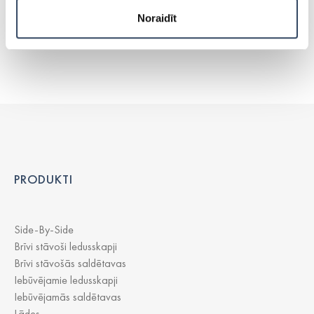
Noraidīt
PASŪTĪT AKSESUĀRUS
PRODUKTI
Side-By-Side
Brīvi stāvoši ledusskapji
Brīvi stāvošās saldētavas
Iebūvējamie ledusskapji
Iebūvējamās saldētavas
Lādes