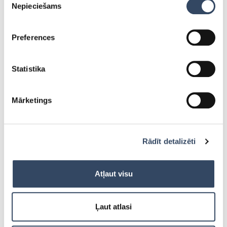
Nepieciešams
izvēle
Telefons
*
Preferences
Epasts
*
Statistika
Tēma
Mārketings
Ziņa
*
Rādīt detalizēti
Atļaut visu
Ļaut atlasi