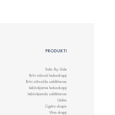
PRODUKTI
Side-By-Side
Brīvi stāvoši ledusskapji
Brīvi stāvošās saldētavas
Iebūvējamie ledusskapji
Iebūvējamās saldētavas
Lādes
Cigāru skapis
Vīna skapji