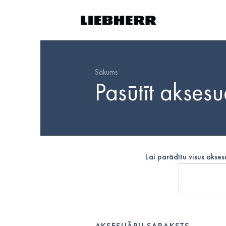
Sākums
Pasūtīt akses
Lai parādītu visus akse
AKSESUĀRU SARAKSTS