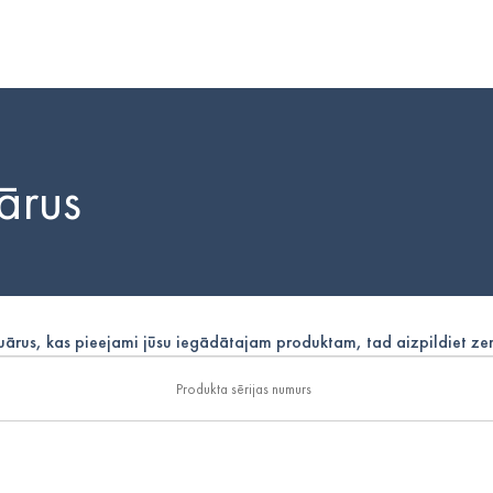
uārus
suārus, kas pieejami jūsu iegādātajam produktam, tad aizpildiet z