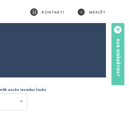
KONTAKTI
MEKLĒT
KUR IEGĀDĀTIES?
emāk esošo ievades lauku