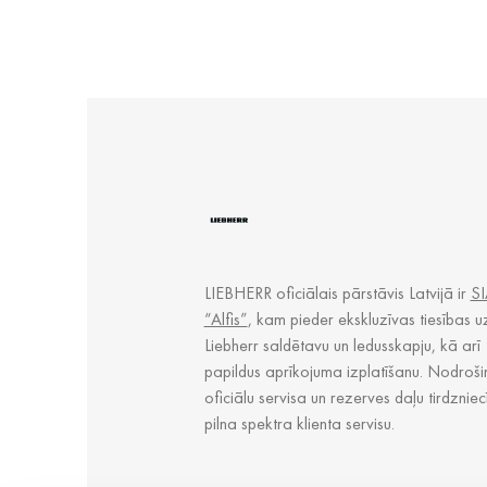
LIEBHERR oficiālais pārstāvis Latvijā ir
SI
“Alfis”
, kam pieder ekskluzīvas tiesības u
Liebherr saldētavu un ledusskapju, kā arī
papildus aprīkojuma izplatīšanu. Nodroši
oficiālu servisa un rezerves daļu tirdzniec
pilna spektra klienta servisu.