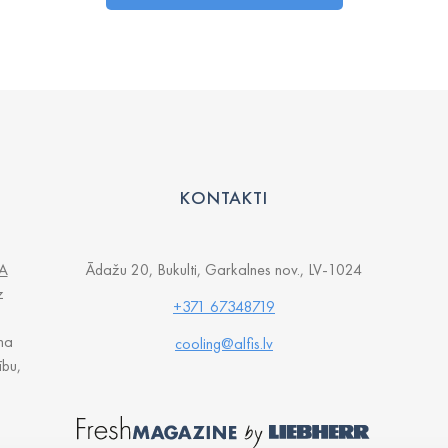
KONTAKTI
A
Ādažu 20, Bukulti, Garkalnes nov., LV-1024
z
+371 67348719
na
cooling@alfis.lv
ību,