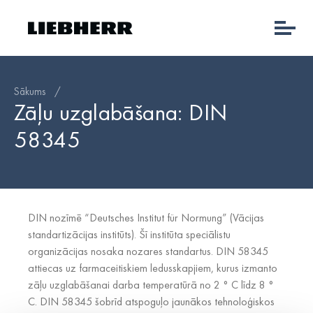
Sākums
/
Zāļu uzglabāšana: DIN
58345
DIN nozīmē “Deutsches Institut für Normung” (Vācijas
standartizācijas institūts). Šī institūta speciālistu
organizācijas nosaka nozares standartus. DIN 58345
attiecas uz farmaceitiskiem ledusskapjiem, kurus izmanto
zāļu uzglabāšanai darba temperatūrā no 2 ° C līdz 8 °
C. DIN 58345 šobrīd atspoguļo jaunākos tehnoloģiskos