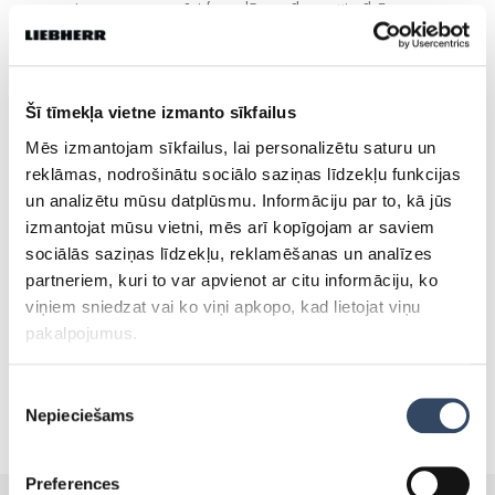
sasniegumus un precīzi formulē prasības attiecībā uz
farmācijas ledusskapjiem
Šī tīmekļa vietne izmanto sīkfailus
Mēs izmantojam sīkfailus, lai personalizētu saturu un
Liebherr ledusskapji un
reklāmas, nodrošinātu sociālo saziņas līdzekļu funkcijas
un analizētu mūsu datplūsmu. Informāciju par to, kā jūs
saldētavas
izmantojat mūsu vietni, mēs arī kopīgojam ar saviem
sociālās saziņas līdzekļu, reklamēšanas un analīzes
partneriem, kuri to var apvienot ar citu informāciju, ko
viņiem sniedzat vai ko viņi apkopo, kad lietojat viņu
pakalpojumus.
Piekrišanas
Nepieciešams
izvēle
Preferences