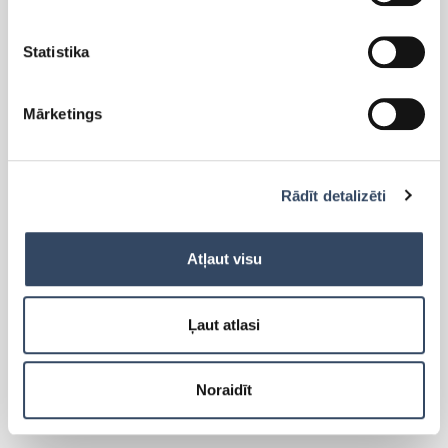
Statistika
PRODUKTI
Mārketings
Side-By-Side
Brīvi stāvoši ledusskapji
Rādīt detalizēti
Brīvi stāvošās saldētavas
Iebūvējamie ledusskapji
Iebūvējamās saldētavas
Atļaut visu
Lādes
Cigāru skapis
Ļaut atlasi
Vīna skapji
Aksesuāri
Noraidīt