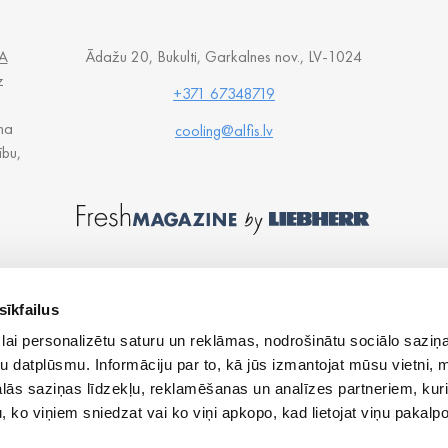
A
Ādažu 20, Bukulti, Garkalnes nov., LV-1024
z
+371 67348719
na
cooling@alfis.lv
ību,
sīkfailus
lai personalizētu saturu un reklāmas, nodrošinātu sociālo saziņa
u datplūsmu. Informāciju par to, kā jūs izmantojat mūsu vietni, 
ās saziņas līdzekļu, reklamēšanas un analīzes partneriem, kuri
u, ko viņiem sniedzat vai ko viņi apkopo, kad lietojat viņu pakal