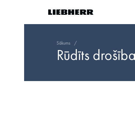
Sākums
/
Rūdīts drošības