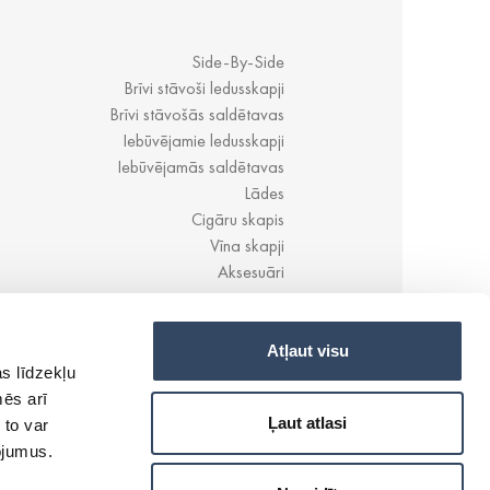
Side-By-Side
Brīvi stāvoši ledusskapji
Brīvi stāvošās saldētavas
Iebūvējamie ledusskapji
Iebūvējamās saldētavas
Lādes
Cigāru skapis
Vīna skapji
Aksesuāri
Atļaut visu
s līdzekļu
mēs arī
Ļaut atlasi
 to var
pojumus.