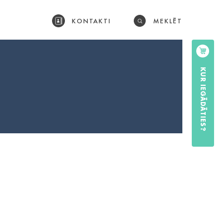
KONTAKTI
MEKLĒT
KUR IEGĀDĀTIES?