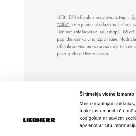
LIEBHERR oficiālais pārstāvis Latvijā ir
SI
“Alfis”
, kam pieder ekskluzīvas tiesības u
Liebherr saldētavu un ledusskapju, kā arī
papildus aprīkojuma izplatīšanu. Nodroši
oficiālu servisa un rezerves daļu tirdzniec
pilna spektra klienta servisu.
Šī tīmekļa vietne izmanto 
Mēs izmantojam sīkfailus, 
funkcijas un analizētu mūs
kopīgojam ar saviem sociāl
apvienot ar citu informācij