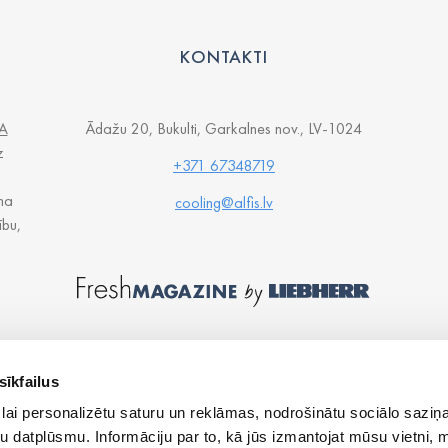
KONTAKTI
A
Ādažu 20, Bukulti, Garkalnes nov., LV-1024
z
+371 67348719
na
cooling@alfis.lv
ību,
sīkfailus
lai personalizētu saturu un reklāmas, nodrošinātu sociālo saziņa
u datplūsmu. Informāciju par to, kā jūs izmantojat mūsu vietni, 