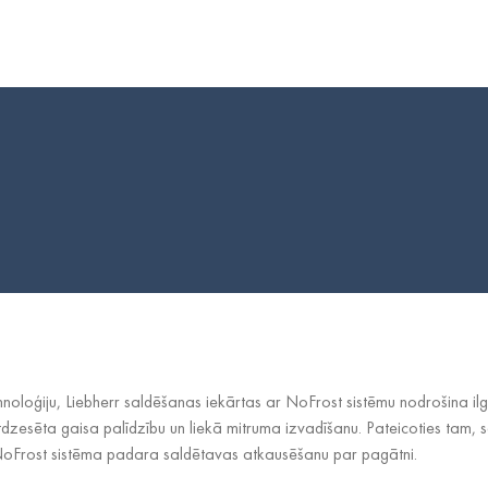
hnoloģiju, Liebherr saldēšanas iekārtas ar NoFrost sistēmu nodrošina i
tdzesēta gaisa palīdzību un liekā mitruma izvadīšanu. Pateicoties tam, 
 NoFrost sistēma padara saldētavas atkausēšanu par pagātni.