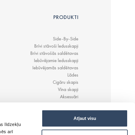
PRODUKTI
Side-By-Side
Brīvi stāvoši ledusskapji
Brīvi stāvošās saldētavas
Iebūvējamie ledusskapji
Iebūvējamās saldētavas
Lādes
Cigāru skapis
Vīna skapji
Aksesuāri
Atļaut visu
s līdzekļu
mēs arī