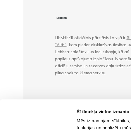
LIEBHERR oficiālais pārstāvis Latvijā ir
SI
“Alfis”
, kam pieder ekskluzīvas tiesības u
Liebherr saldētavu un ledusskapju, kā arī
papildus aprīkojuma izplatīšanu. Nodroši
oficiālu servisa un rezerves daļu tirdzniec
pilna spektra klienta servisu.
Šī tīmekļa vietne izmanto 
Mēs izmantojam sīkfailus, 
funkcijas un analizētu mūs