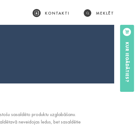
KONTAKTI
MEKLĒT
KUR IEGĀDĀTIES?
lgstošu sasaldēto produktu uzglabāšanu.
saldētavā neveidojas ledus, bet sasaldētie