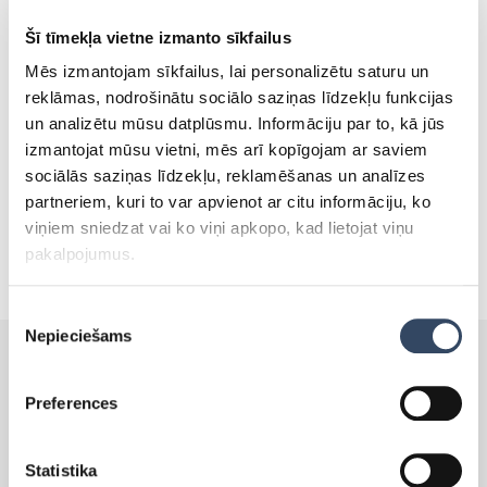
Liebherr ledusskapji un
Šī tīmekļa vietne izmanto sīkfailus
saldētavas
Mēs izmantojam sīkfailus, lai personalizētu saturu un
reklāmas, nodrošinātu sociālo saziņas līdzekļu funkcijas
un analizētu mūsu datplūsmu. Informāciju par to, kā jūs
izmantojat mūsu vietni, mēs arī kopīgojam ar saviem
sociālās saziņas līdzekļu, reklamēšanas un analīzes
partneriem, kuri to var apvienot ar citu informāciju, ko
viņiem sniedzat vai ko viņi apkopo, kad lietojat viņu
pakalpojumus.
Piekrišanas
Nepieciešams
izvēle
Preferences
PRODUKTI
Statistika