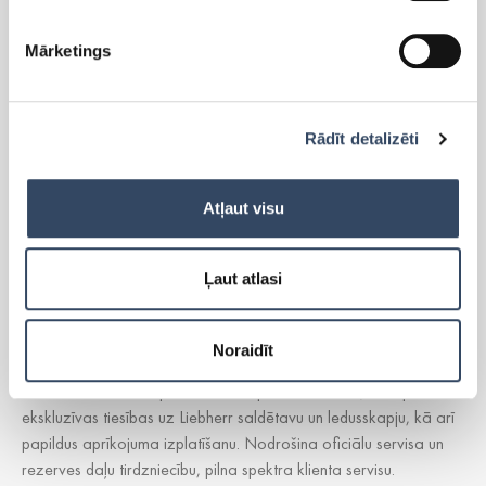
Side-By-Side
Mārketings
Brīvi stāvoši ledusskapji
Brīvi stāvošās saldētavas
Iebūvējamie ledusskapji
Iebūvējamās saldētavas
Rādīt detalizēti
Lādes
Cigāru skapis
Atļaut visu
Vīna skapji
Aksesuāri
Ļaut atlasi
Noraidīt
LIEBHERR oficiālais pārstāvis Latvijā ir
SIA “Alfis”
, kam pieder
ekskluzīvas tiesības uz Liebherr saldētavu un ledusskapju, kā arī
papildus aprīkojuma izplatīšanu. Nodrošina oficiālu servisa un
rezerves daļu tirdzniecību, pilna spektra klienta servisu.