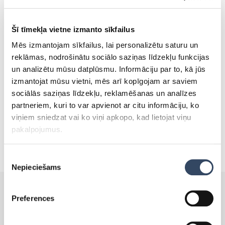
Liebherr ledusskapji un
Šī tīmekļa vietne izmanto sīkfailus
Mēs izmantojam sīkfailus, lai personalizētu saturu un
saldētavas
reklāmas, nodrošinātu sociālo saziņas līdzekļu funkcijas
un analizētu mūsu datplūsmu. Informāciju par to, kā jūs
izmantojat mūsu vietni, mēs arī kopīgojam ar saviem
sociālās saziņas līdzekļu, reklamēšanas un analīzes
partneriem, kuri to var apvienot ar citu informāciju, ko
viņiem sniedzat vai ko viņi apkopo, kad lietojat viņu
pakalpojumus.
Piekrišanas
Nepieciešams
izvēle
Preferences