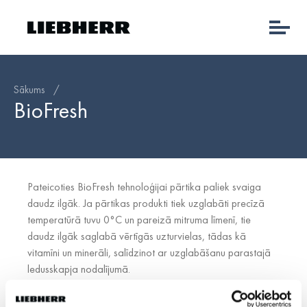
Sākums
/
BioFresh
Pateicoties BioFresh tehnoloģijai pārtika paliek svaiga
daudz ilgāk. Ja pārtikas produkti tiek uzglabāti precīzā
temperatūrā tuvu 0°C un pareizā mitruma līmenī, tie
daudz ilgāk saglabā vērtīgās uzturvielas, tādas kā
vitamīni un minerāli, salīdzinot ar uzglabāšanu parastajā
ledusskapja nodalījumā.