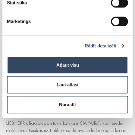
PRODUKTI
Statistika
Mārketings
Side-By-Side
Brīvi stāvoši ledusskapji
Brīvi stāvošās saldētavas
Iebūvējamie ledusskapji
Rādīt detalizēti
Iebūvējamās saldētavas
Lādes
Atļaut visu
Cigāru skapis
Vīna skapji
Aksesuāri
Ļaut atlasi
Noraidīt
LIEBHERR oficiālais pārstāvis Latvijā ir
SIA “Alfis”
, kam pieder
ekskluzīvas tiesības uz Liebherr saldētavu un ledusskapju, kā arī